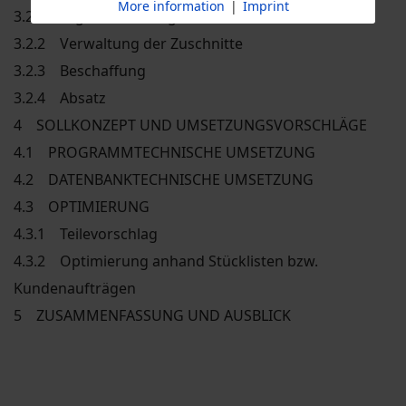
More information
|
Imprint
3.2.1 Lagerverwaltung
3.2.2 Verwaltung der Zuschnitte
3.2.3 Beschaffung
3.2.4 Absatz
4 SOLLKONZEPT UND UMSETZUNGSVORSCHLÄGE
4.1 PROGRAMMTECHNISCHE UMSETZUNG
4.2 DATENBANKTECHNISCHE UMSETZUNG
4.3 OPTIMIERUNG
4.3.1 Teilevorschlag
4.3.2 Optimierung anhand Stücklisten bzw.
Kundenaufträgen
5 ZUSAMMENFASSUNG UND AUSBLICK