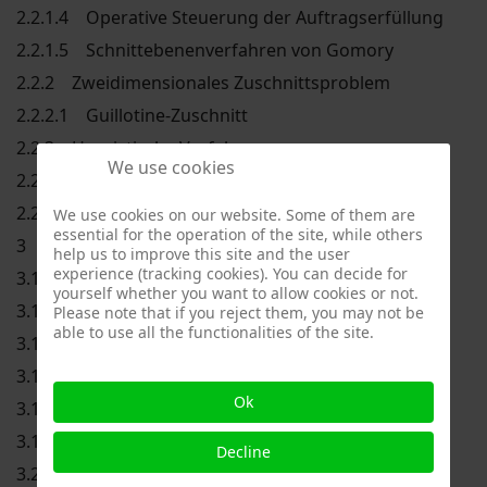
2.2.1.4 Operative Steuerung der Auftragserfüllung
2.2.1.5 Schnittebenenverfahren von Gomory
2.2.2 Zweidimensionales Zuschnittsproblem
2.2.2.1 Guillotine-Zuschnitt
2.2.3 Heuristische Verfahren
We use cookies
2.2.3.1 greedy - Algorithmen
2.2.3.2 mehrstufige Algorithmen
We use cookies on our website. Some of them are
essential for the operation of the site, while others
3 IST-ANALYSE DES SYSTEMS DIPPS
help us to improve this site and the user
experience (tracking cookies). You can decide for
3.1 PROGRAMMABLAUF
yourself whether you want to allow cookies or not.
3.1.1 Stammdaten
Please note that if you reject them, you may not be
able to use all the functionalities of the site.
3.1.2 Beschaffung
3.1.3 Fertigung
Ok
3.1.4 Absatz
3.1.5 Materialwirtschaft
Decline
3.2 DATENMODELL