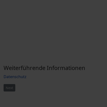
Weiterführende Informationen
Datenschutz
Next article: Aus der Praxis
Next