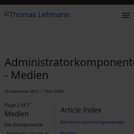
Administratorkomponent
- Medien
23 September 2012
Hits: 22991
Page 2 of 7
Article Index
Medien
Administratorkomponenten
Die Komponente
Medien
„Medien“ erlaubt es,