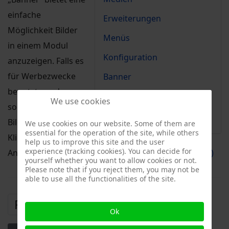
einfache
Erweiterungen
Möglichkeit Bilder
Menüs
in einem Modul
Konfiguration
anzuzeigen. Falls es
für Werbezwecke
Banner
benutzt werden
Umleitung
We use cookies
soll, kann für jedes
All Pages
Bild die Anzahl der
We use cookies on our website. Some of them are
essential for the operation of the site, while others
Klicks und die
help us to improve this site and the user
experience (tracking cookies). You can decide for
Anzeigehäufigkeit nachvollzogen werden.
Hilfe(engl.)
yourself whether you want to allow cookies or not.
Please note that if you reject them, you may not be
able to use all the functionalities of the site.
Prev
Next
Ok