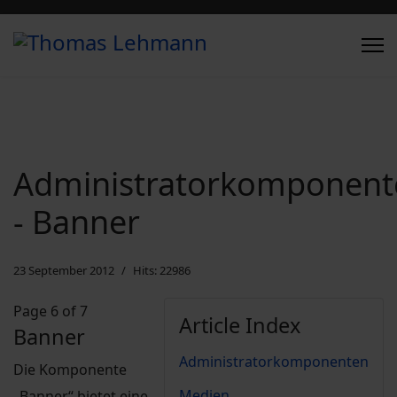
Administratorkomponent
- Banner
23 September 2012
Hits: 22986
Page 6 of 7
Article Index
Banner
Administratorkomponenten
Die Komponente
Medien
„Banner“ bietet eine