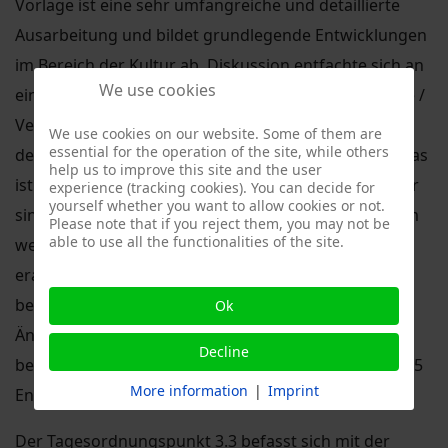
Vorlage ist eine sehr umfangreiche und detaillierte
Ausarbeitung und bildet grundlegende Entwicklungen
im Bereich der Kultur ab. Diskussion entfachte sich an
We use cookies
einer Formulierung, wonach stadtteilbezogene Feste /
Veranstaltungen in Zukunft primär aus dem Budget
We use cookies on our website. Some of them are
essential for the operation of the site, while others
des Stadtbezirksbeirates finanziert werden sollen. Das
help us to improve this site and the user
ist auf der einen Seite konsequent, denn genau dafür
experience (tracking cookies). You can decide for
yourself whether you want to allow cookies or not.
sind die Mittel da, auf der anderen Seite muss nun im
Please note that if you reject them, you may not be
able to use all the functionalities of the site.
weiteren Verfahren eine Übersicht je Stadtteil
erarbeitet werden, damit wir eine Aussage darüber
bekommen, welche finanziellen Auswirkungen die
Ok
Änderung der Finanzierung für Dresden Plauen
Decline
bedeutet. Insgesamt wurde die Vorlage mit 14 Ja bei 5
More information
|
Imprint
Enthaltungen
angenommen
.
Der Tagesordnungspunkt 3.3 befasst sich mit der