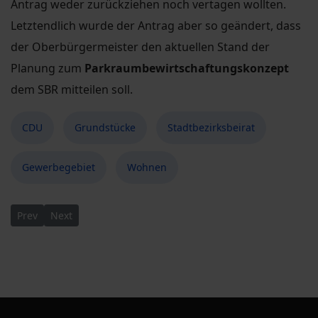
Antrag weder zurückziehen noch vertagen wollten.
Letztendlich wurde der Antrag aber so geändert, dass
der Oberbürgermeister den aktuellen Stand der
Planung zum
Parkraumbewirtschaftungskonzept
dem SBR mitteilen soll.
CDU
Grundstücke
Stadtbezirksbeirat
Gewerbegebiet
Wohnen
Previous article: Budget Stadtbezirksbeirat Dresden Plauen 20
Next article: Neuwahl Vorstand CDU Dresdner Süden
Prev
Next