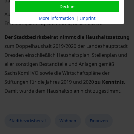
damit nicht möglich.
Decline
Auf Initiative der CDU wurde folgender
More information
|
Imprint
Ersetzungsantrag einstimmig beschlossen:
Der Stadtbezirksbeirat nimmt die Haushaltssatzung
zum Doppelhaushalt 2019/2020 der Landeshauptstadt
Dresden einschließlich Haushaltsplan, Stellenplan und
aller sonstigen Bestandteile und Anlagen gemäß
SächsKomHVO sowie die Wirtschaftspläne der
Stiftungen für die Jahres 2019 und 2020
zu Kenntnis
.
Damit wurde dem Haushaltsplan nicht zugestimmt.
Stadtbezirksbeirat
Wohnen
Finanzen