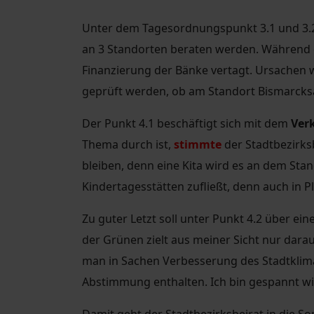
Unter dem Tagesordnungspunkt 3.1 und 3.2 
an 3 Standorten beraten werden. Während 
Finanzierung der Bänke vertagt. Ursachen w
geprüft werden, ob am Standort Bismarcksä
Der Punkt 4.1 beschäftigt sich mit dem
Verk
Thema durch ist,
stimmte
der Stadtbezirks
bleiben, denn eine Kita wird es an dem Sta
Kindertagesstätten zufließt, denn auch in P
Zu guter Letzt soll unter Punkt 4.2 über ein
der Grünen zielt aus meiner Sicht nur dar
man in Sachen Verbesserung des Stadtkli
Abstimmung enthalten. Ich bin gespannt wie
Damit geht der Stadtbezirksbeirat in die S