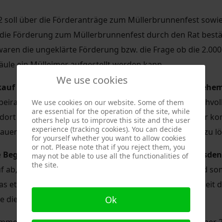
soll über die Förderanträge zum Müllerbrunnenfest sowie
die Förderung zum Müllerbrunnenfest durch den Rat bestät
aren die ungeklärte Förderung bzw. die Frage ob die 2.000 
ule ein Mülleimer aufgestellt werden kann.
We use cookies
auf des Grundstücks Oskar-Seyffert Straße 11 - die ehem
beirat
gegen den Verkauf
. Ich kann das zum einen nachvol
We use cookies on our website. Some of them
are essential for the operation of the site, while
ndort sicher nicht mehr geben. Mir war wichtig, dass der k
others help us to improve this site and the user
experience (tracking cookies). You can decide
lauen haben wir das Problem der fehlenden Kitaplätze zu lö
for yourself whether you want to allow cookies
or not. Please note that if you reject them, you
e
Begrünungssatzung für die Landeshauptstadt Dresden 
may not be able to use all the functionalities of
the site.
auf ab, Bauherren noch mehr Auflagen zu bescheren und som
mas etwas machen. Der Antrag wurde mit großer Mehrheit 
Ok
 die Satzung letztendlich im Entwurf aussieht.
ommerpause. Die nächste Sitzung findet am 10. September 2