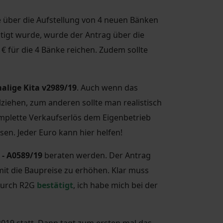
 über die Aufstellung von 4 neuen Bänken
igt wurde, wurde der Antrag über die
€ für die 4 Bänke reichen. Zudem sollte
alige Kita v2989/19
. Auch wenn das
lziehen, zum anderen sollte man realistisch
omplette Verkaufserlös dem Eigenbetrieb
sen. Jeder Euro kann hier helfen!
- A0589/19
beraten werden. Der Antrag
it die Baupreise zu erhöhen. Klar muss
durch R2G
bestätigt
, ich habe mich bei der
019 statt. Dann tagt zum ersten mal das