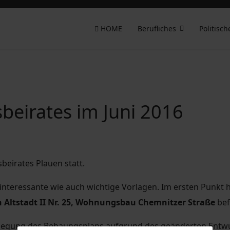
HOME
Berufliches
Politisch
sbeirates im Juni 2016
beirates Plauen statt.
teressante wie auch wichtige Vorlagen. Im ersten Punkt ha
 Altstadt II Nr. 25, Wohnungsbau Chemnitzer Straße
bef
legung des Bebaungsplans aufgrund des geänderten Entwurf