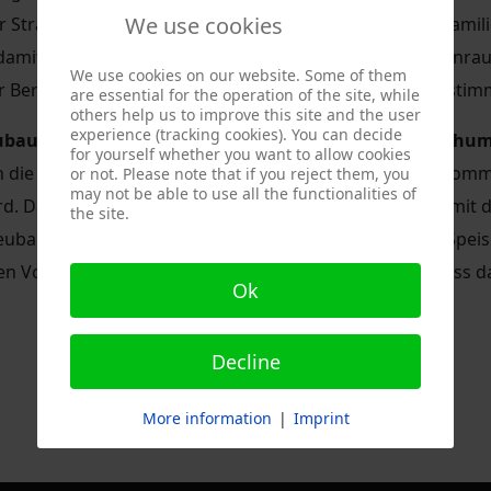
We use cookies
 Straße eine neue Wohnbebauung mit Mehr- und Einfamilie
 damit endgültig vom Tisch. Im Dresdner Süden ist Wohnra
We use cookies on our website. Some of them
er Bereich schnell bebaut werden kann. Der Ortsbeirat stim
are essential for the operation of the site, while
others help us to improve this site and the user
experience (tracking cookies). You can decide
bau eines Erweiterungsschulgebäudes für das Vitzthu
for yourself whether you want to allow cookies
ch die Schule über einen zu kleinen Speiseraum. Hinzu komm
or not. Please note that if you reject them, you
may not be able to use all the functionalities of
rd. Da nun die Kapazitätsgrenzen erreicht sind, gilt es, mi
the site.
ubau werden 10 Klassenzimmer und ein zusätzlicher Speises
igen Vorlage stimmte der Ortsbeirat einstimmig zu, sodas
Ok
dschule
erden saniert
Decline
More information
|
Imprint