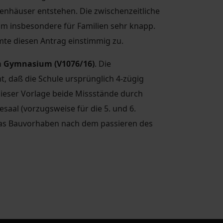
nhäuser entstehen. Die zwischenzeitliche
um insbesondere für Familien sehr knapp.
mte diesen Antrag einstimmig zu.
m Gymnasium (V1076/16)
. Die
t, daß die Schule ursprünglich 4-zügig
t dieser Vorlage beide Missstände durch
aal (vorzugsweise für die 5. und 6.
s das Bauvorhaben nach dem passieren des