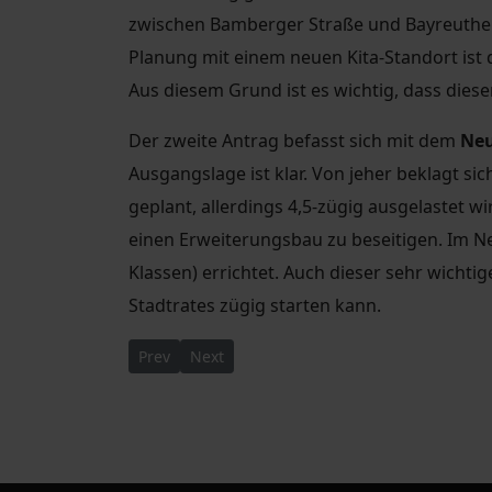
zwischen Bamberger Straße und Bayreuther
Planung mit einem neuen Kita-Standort ist
Aus diesem Grund ist es wichtig, dass dies
Der zweite Antrag befasst sich mit dem
Neu
Ausgangslage ist klar. Von jeher beklagt si
geplant, allerdings 4,5-zügig ausgelastet wi
einen Erweiterungsbau zu beseitigen. Im Ne
Klassen) errichtet. Auch dieser sehr wicht
Stadtrates zügig starten kann.
Previous article: Eröffnung Turnhalle 117. Grun
Next article: Fußwege Windbergstraße w
Prev
Next