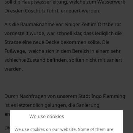
soll die Hauptwasserleitung, welche zum Wasserwerk
Dresden Coschütz führt, erneuert werden.
Als die Baumaßnahme vor einiger Zeit im Ortsbeirat
vorgestellt wurde, war schnell klar, dass lediglich die
Strasse eine neue Decke bekommen sollte. Die
Fußwege, welche sich in dem Bereich in einem sehr
schlechte Zustand befinden, sollten nicht mit saniert
werden.
Durch Nachfragen von unserem Stadt Ingo Flemming
ist es letztendlich gelungen, die Sanierung
anzuschieben.
We use cookies
Die SZ hat im Februar darüber
We use cookies on our website. Some of them are