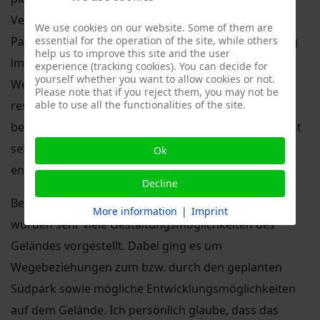
Verkehrsführung bzw. -Planung, der
We use cookies on our website. Some of them are
essential for the operation of the site, while others
Parkplatzsituation, sowie der Möglichen Entwicklung
help us to improve this site and the user
im Bereich des Wohnungsbaus bzw. der
experience (tracking cookies). You can decide for
yourself whether you want to allow cookies or not.
Weiterentwicklung von Büro- und Gewerbeflächen
Please note that if you reject them, you may not be
able to use all the functionalities of the site.
respektive der Universitären und uninahen Nutzung
berücksichtigt werden müssen. Wir können gespannt
sein, wie sich das Gebiet in den nächsten Jahren
Ok
entwickelt.
Decline
Bei der Vorstellung der Entwicklung des Südparks
More information
|
Imprint
wurden sehr viele Gestaltungsmöglichkeiten des
Geländes vorgestellt. Dabei ging es um
Wegebeziehungen zum bzw. durch den geplanten
Südpark sowie mögliche Entwicklungsmöglichkeiten
auf dem Gelände. Ich persönlich glaube, dass das