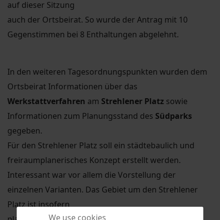
auf dieser Sitzung
auch der Ortsbeirat. So wurde der Antrag mit 10
Gegenstimmen bei 8 Enthaltungen abgelehnt.
In den weiteren Tagesordnungspunkten wurden dem
Ortsbeirat Informationen über das
Werkstattverfahren
am
Strehlener Platz
sowie
Informationen zum Planungsstand des
Südparks
gegeben.
Für den Strehlener Platz soll ein städtebaulich und
freiraumplanerisches Konzept erstellt werden.
Interessant war vor allem die Vorstellung der
einzelnen Varianten. Das Gebiet um den Strehlener
Platz ist insofern
We use cookies
planerisch Anspruchsvoll, da hier Aspekte der