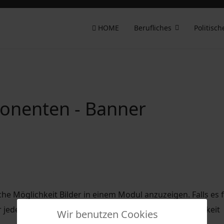
HOME
Berufliches
Politisch
onenten - Banner
he Möglichkeit Bilder in einem Modul anzuzeigen. Falls es 
jedes Bild die Anzahl der Klicks und die Anzeigehäufigkeit
Wir benutzen Cookies