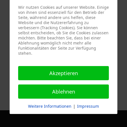
Wir nutzen Cookies auf unserer Website. Einige
von ihnen sind essenziell für den Betrieb der
Seite, während andere uns helfen, diese
Website und die Nutzererfahrung zu
verbessern (Tracking Cookies). Sie können
selbst entscheiden, ob Sie die Cookies zulassen
möchten. Bitte beachten Sie, dass bei einer
Ablehnung womöglich nicht mehr alle
Funktionalitäten der Seite zur Verfügung
stehen.
Akzeptieren
alen Welt
Ablehnen
Weitere Informationen
|
Impressum