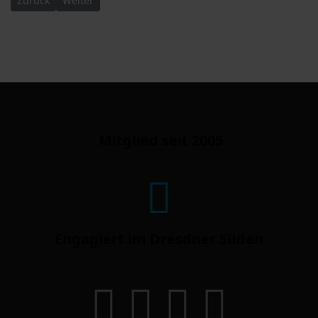
Zurück
Weiter
Mitglied seit 2005
Engagiert im Dresdner Süden