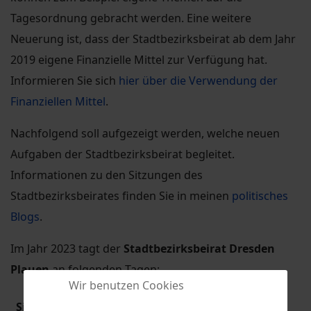
Tagesordnung gebracht werden. Eine weitere
Neuerung ist, dass der Stadtbezirksbeirat ab dem Jahr
2019 eigene Finanzielle Mittel zur Verfügung hat.
Informieren Sie sich
hier über die Verwendung der
Finanziellen Mittel
.
Nachfolgend soll aufgezeigt werden, welche neuen
Aufgaben der Stadtbezirksbeirat begleitet.
Informationen zu den Sitzungen des
Stadtbezirksbeirates finden Sie in meinen
politisches
Blogs
.
Im Jahr 2023 tagt der
Stadtbezirksbeirat Dresden
Plauen
an folgenden Tagen:
Wir benutzen Cookies
Sitzungstag
Ort