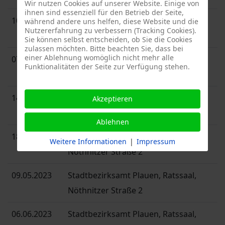
Wir nutzen Cookies auf unserer Website. Einige von
ihnen sind essenziell für den Betrieb der Seite,
10.01.2023
Stadtbezirksamt Plauen, Ratssaal,
während andere uns helfen, diese Website und die
Nutzererfahrung zu verbessern (Tracking Cookies).
Nöthnitzer Straße 2
Sie können selbst entscheiden, ob Sie die Cookies
zulassen möchten. Bitte beachten Sie, dass bei
einer Ablehnung womöglich nicht mehr alle
07.02.2023
Stadtbezirksamt Plauen, Ratssaal,
Funktionalitäten der Seite zur Verfügung stehen.
Nöthnitzer Straße 2
14.03.2023
Stadtbezirksamt Plauen, Ratssaal,
Akzeptieren
Nöthnitzer Straße 2
Ablehnen
18.04.2023
Stadtbezirksamt Plauen, Ratssaal,
Weitere Informationen
|
Impressum
Nöthnitzer Straße 2
09.05.2023
Stadtbezirksamt Plauen, Ratssaal,
Nöthnitzer Straße 2
06.06.2023
Stadtbezirksamt Plauen, Ratssaal,