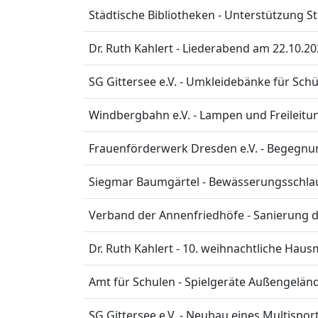
Städtische Bibliotheken - Unterstützung S
Dr. Ruth Kahlert - Liederabend am 22.10.2
SG Gittersee e.V. - Umkleidebänke für Schü
Windbergbahn e.V. - Lampen und Freileit
Frauenförderwerk Dresden e.V. - Begegnu
Siegmar Baumgärtel - Bewässerungsschla
Verband der Annenfriedhöfe - Sanierung de
Dr. Ruth Kahlert - 10. weihnachtliche Haus
Amt für Schulen - Spielgeräte Außengeländ
SG Gittersee e.V. - Neubau eines Multispor