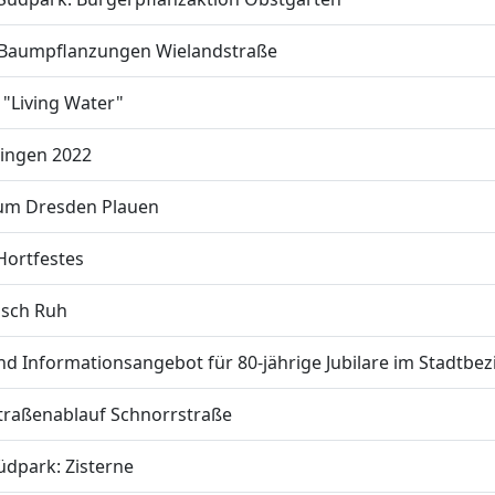
 - Baumpflanzungen Wielandstraße
 "Living Water"
singen 2022
ium Dresden Plauen
Hortfestes
psch Ruh
nd Informationsangebot für 80-jährige Jubilare im Stadtbez
Straßenablauf Schnorrstraße
üdpark: Zisterne