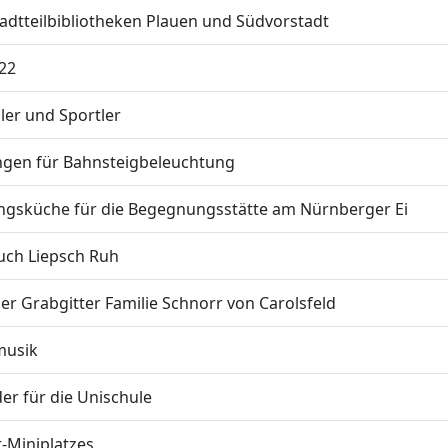
tadtteilbibliotheken Plauen und Südvorstadt
022
ler und Sportler
ungen für Bahnsteigbeleuchtung
ngsküche für die Begegnungsstätte am Nürnberger Ei
uch Liepsch Ruh
r Grabgitter Familie Schnorr von Carolsfeld
musik
er für die Unischule
t-Miniplatzes