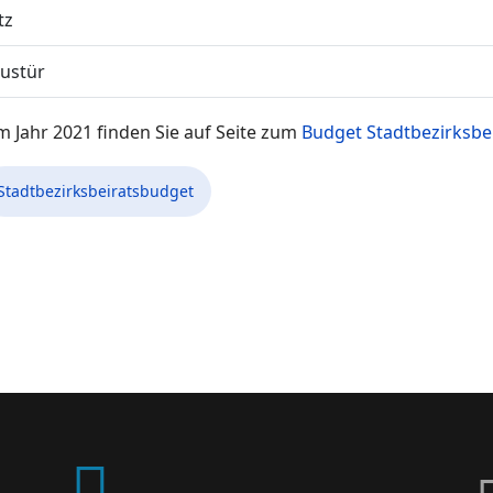
tz
ustür
 Jahr 2021 finden Sie auf Seite zum
Budget Stadtbezirksbe
Stadtbezirksbeiratsbudget
sbeirates Dresden Plauen im April 2022
 zur Sanierung Nöthnitzer Straße