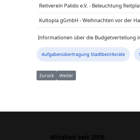
Reitverein Palido e.V. - Beleuchtung Reitpla
Kultopia gGmbH - Weihnachten vor der Ha
Informationen über die Budgetverteilung im
Aufgabenübertragung Stadtbezirksräte
Vorheriger Beitrag: 32. Sitzung des Stadtbezirk
Nächster Beitrag: Bürgersprechstunde
Zurück
Weiter
Mitglied seit 2005