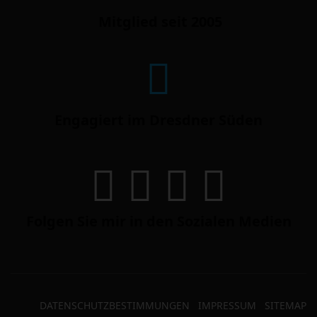
Mitglied seit 2005
Engagiert im Dresdner Süden
Folgen Sie mir in den Sozialen Medien
DATENSCHUTZBESTIMMUNGEN
IMPRESSUM
SITEMAP