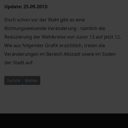
Update: 25.09.2013:
Doch schon vor der Wahl gibt es eine
Richtungsweisende Veränderung - nämlich die
Reduzierung der Wahlkreise von zuvor 13 auf jetzt 12.
Wie aus folgender Grafik ersichtlich, treten die
Veränderungen im Bereich Altstadt sowie im Süden
der Stadt auf.
Vorheriger Beitrag: Ortsbeirat Oktober 2013
Nächster Beitrag: Ergbnisse der Bundestagswahl 201
Zurück
Weiter