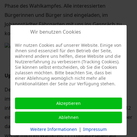
Phase des Wahlkampfes. Alle interessierten
Bürgerinnen und Bürger sind eingeladen, im
Johannstädter Fährgarten mit uns ins Gespräch zu
Wir benutzen Cookies
kommen.
Wir nutzen Cookies auf unserer Website. Einige von
ihnen sind essenziell für den Betrieb der Seite,
während andere uns helfen, diese Website und die
Nutzererfahrung zu verbessern (Tracking Cookies).
Sie können selbst entscheiden, ob Sie die Cookies
zulassen möchten. Bitte beachten Sie, dass bei
Update 02.12.2013:
einer Ablehnung womöglich nicht mehr alle
Funktionalitäten der Seite zur Verfügung stehen.
Der 44. Kreisparteitag der Dresdner CDU stand ganz
im Zeichen der Kommunalwahl 2014. Neben
Akzeptieren
inhaltlichen Fragen wurden die Listenplätzen in den 12
einzelnen Wahlkreisen festgezurrt. Ich freue mich über
Ablehnen
das große, mir entgegengebrachte Vertrauen und
Weitere Informationen
|
Impressum
werde mich im Wahlkreis 11 - Löbtau/Plauen auf