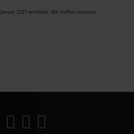
 Januar 2021 entfallen. Wir hoffen nunmehr
le für die 46. Oberschule