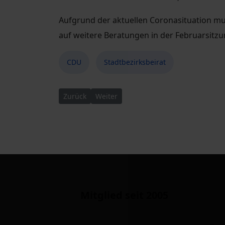
Aufgrund der aktuellen Coronasituation mu
auf weitere Beratungen in der Februarsitzu
CDU
Stadtbezirksbeirat
Vorheriger Beitrag: Februarsitzung des Stadtbez
Nächster Beitrag: 16. Sitzung des Sta
Zurück
Weiter
Mitglied seit 2005