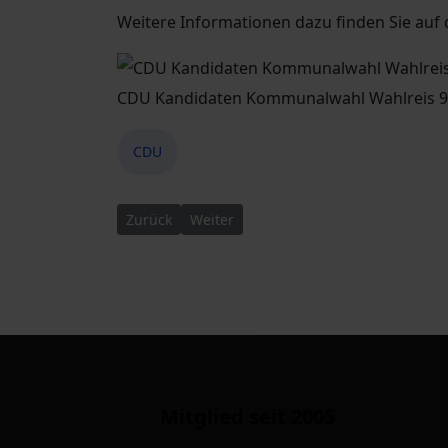
Weitere Informationen dazu finden Sie auf 
CDU Kandidaten Kommunalwahl Wahlreis 9
CDU
Vorheriger Beitrag: Neuwahl Vorstand CDU Dr
Nächster Beitrag: 43. Sitzung des Sta
Zurück
Weiter
Mitglied seit 2005