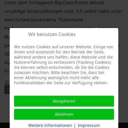
Unter dem Schlagwort Big-Data finden aktuell
unzählige Veranstaltungen statt. Ich selbst hatte unter
dem Schwerpunkthema "Datenbank
Performanceanalyse" 2 Vorträge gehalten. Einmal im
Wir benutzen Cookies
Mai bei der DOAG Datenbankkonferenz und jetzt im
Juni beim HTW Datenbankstammtisch Dresden. Circa
Wir nutzen Cookies auf unserer Website. Einige von
ihnen sind essenziell für den Betrieb der Seite,
30, respektive 15 Zuhörer folgten meinen
während andere uns helfen, diese Website und die
Nutzererfahrung zu verbessern (Tracking Cookies).
Ausführungen über ein spannendes Thema aus der
Sie können selbst entscheiden, ob Sie die Cookies
Praxis.
zulassen möchten. Bitte beachten Sie, dass bei
einer Ablehnung womöglich nicht mehr alle
Funktionalitäten der Seite zur Verfügung stehen.
Vorheriger Beitrag: Jahrestagung Energiewirtschaft
Nächster Beitrag: Dynamo Dresden - Klassenerhalt ge
Zurück
Weiter
Akzeptieren
Ablehnen
Weitere Informationen
|
Impressum