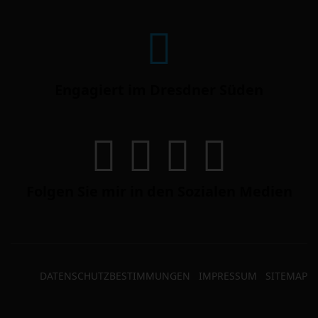
Engagiert im Dresdner Süden
Folgen Sie mir in den Sozialen Medien
DATENSCHUTZBESTIMMUNGEN
IMPRESSUM
SITEMAP