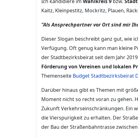
Ich kandidiere im
Wahlkreis 9
bzw.
Stadt
Kaitz, Kleinpestitz, Mockritz, Plauen, Räck
"Als Ansprechpartner vor Ort sind mir Ih
Dieser Slogan beschreibt ganz gut, wie i
Verfügung. Oft genug kann man kleine Pro
der Stadtbezirksbeirat seit dem Jahr 201
Förderung von Vereinen und lokalen P
Themenseite
Budget Stadtbezirksbeirat 
Darüber hinaus gibt es Themen mit größe
Moment nicht so recht voran zu gehen. Hi
Zukunft Verkehrseinschränkungen. Ein we
die Vierspurigkeit zu erhalten. Der Stra
der Bau der Straßenbahntrasse zwischen