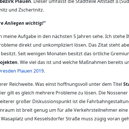
bezirk Plauen
. Dieser umfasst die Stadtteile Altstadt II (Sü
nitz und Zschertnitz.
re Anliegen wichtig!"
ch meine Aufgabe in den nächsten 5 Jahren sehe. Ich stehe 
bleme direkt und unkompliziert lösen. Das Zitat steht abe
9 besitzt. Seit wenigen Monaten besitzt das örtliche Gremi
rojekten
. Wie viel das ist und welche Maßnahmen bereits u
Dresden Plauen 2019
.
rer Reichweite. Was einst hoffnungsvoll unter dem Titel
St
er gilt es gleich mehrere Probleme zu lösen. Die Nossener B
iterer großer Diskussionspunkt ist die Fahrbahngestaltung
ßenraum ist breit genug um für alle Verkehrsteilnehmer eine
 Wasaplatz und Kesselsdorfer Straße muss zügig voran ge