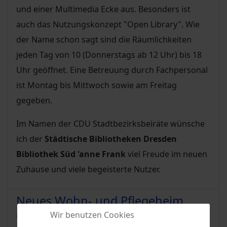
und einer Multimedia Ecke aus. Besonders ist
auch das Nutzungskonzept "Open Library". Wie
der Name schon sagt sind die Räumlichkeiten
jeden Tag von 10 (Donnerstags ab 12 Uhr) bis 18
Uhr geöffnet. Eine Betreuung durch Fachpersonal
ist Montag bis Mittwoch sowie am Freitag
gegeben.
Im Namen der CDU Stadtbezirksbeiräte wünsche
ich der
Städtische Bibliotheken Dresden
Bibliothek Süd 'anne Frank
viel Freude im neuen
Zuhause und viele begeisterte Nutzer.
Neues Wohn- und Pflegeheim
eröffnet
Wir benutzen Cookies