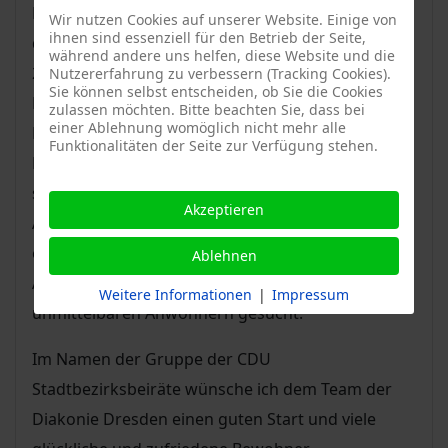
Heute fand in Dresden Coschütz die Eröffnung
Wir nutzen Cookies auf unserer Website. Einige von
ihnen sind essenziell für den Betrieb der Seite,
des neuen Wohn- und Pflegeheims statt. Seit März
während andere uns helfen, diese Website und die
2018 wurden 8,5 Mio Euro verbaut. In der neuen
Nutzererfahrung zu verbessern (Tracking Cookies).
Sie können selbst entscheiden, ob Sie die Cookies
Einrichtung befinden sich 12 Wohnungen für
zulassen möchten. Bitte beachten Sie, dass bei
einer Ablehnung womöglich nicht mehr alle
Betreutes Wohnen, 15 Plätze für die Tagespflege,
Funktionalitäten der Seite zur Verfügung stehen.
Plätze für Kurzzeit- und Schwerstpflegeplätze
sowie ein Wohnheim für Studierende.
Akzeptieren
Am Standort selbst werden viele Leistungen
erbracht und durch ein niedrigschwelliges
Ablehnen
Angebot bewusst der Kontakt mit den
Weitere Informationen
|
Impressum
unmittelbaren Anwohnern gesucht.
Im Namen der Gruppe der CDU
Stadtbezirksbeiräte wünsche ich dem Team der
Diakonie Dresden einen guten Start und viele