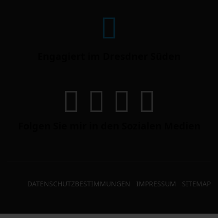
Engagiert im Dresdner Süden
Folgen Sie mir in den Sozialen Medien
DATENSCHUTZBESTIMMUNGEN
IMPRESSUM
SITEMAP