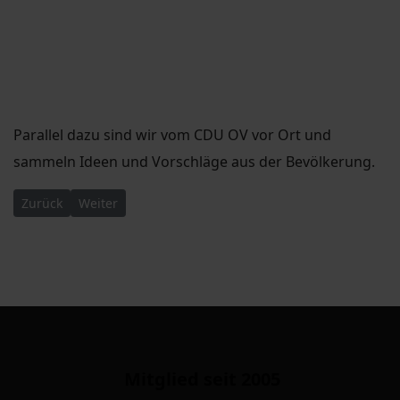
Parallel dazu sind wir vom CDU OV vor Ort und
sammeln Ideen und Vorschläge aus der Bevölkerung.
Vorheriger Beitrag: 34. Sitzung des Stadtbezirksbeirates Dres
Nächster Beitrag: 33. Sitzung des Stadtbezirksbeira
Zurück
Weiter
Mitglied seit 2005