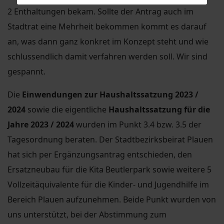
2 Enthaltungen bekam. Sollte der Antrag auch im
Stadtrat eine Mehrheit bekommen kommt es darauf
an, was dann ganz konkret im Konzept steht und wie
schlussendlich damit verfahren werden soll. Wir sind
gespannt.
Die
Einwendungen zur Haushaltssatzung 2023 /
2024
sowie die eigentliche
Haushaltssatzung für die
Jahre 2023 / 2024
wurden im Punkt 3.4 bzw. 3.5 der
Tagesordnung beraten. Der Stadtbezirksbeirat Plauen
hat sich per Ergänzungsantrag entschieden, den
Ersatzneubau für die Kita Beutlerpark sowie weitere 5
Vollzeitäquivalente für die Kinder- und Jugendhilfe im
Bereich Plauen aufzunehmen. Beide Punkt wurden von
uns unterstützt, bei der Abstimmung zum