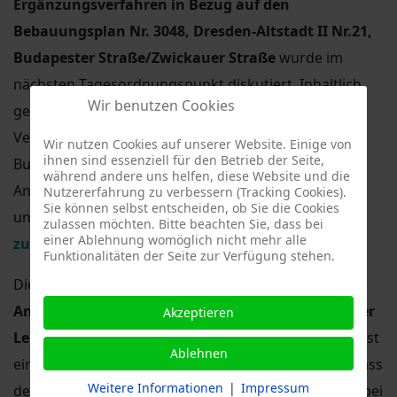
Ergänzungsverfahren in Bezug auf den
Bebauungsplan Nr. 3048, Dresden-Altstadt II Nr.21,
Budapester Straße/Zwickauer Straße
wurde im
nächsten Tagesordnungspunkt diskutiert. Inhaltlich
Wir benutzen Cookies
geht es insbesondere darum, eine
Veränderungssperre im Gebiet Bahngleisen und
Wir nutzen Cookies auf unserer Website. Einige von
ihnen sind essenziell für den Betrieb der Seite,
Budapester Straße zu erwirken, um weitere
während andere uns helfen, diese Website und die
Ansiedlungen von Bordellen, Spielhallen o.ä. zu
Nutzererfahrung zu verbessern (Tracking Cookies).
Sie können selbst entscheiden, ob Sie die Cookies
untersagen. Dem Antrag wurde
mehrheitlich
zulassen möchten. Bitte beachten Sie, dass bei
einer Ablehnung womöglich nicht mehr alle
zugestimmt
.
Funktionalitäten der Seite zur Verfügung stehen.
Die Fraktion Bündnis 90/Die Grünen brachten einen
Antrag zur Konzepterstellung für die Erhöhung der
Akzeptieren
Lebensqualität in Stadtvierteln
ein. Grundsätzlich ist
Ablehnen
eine Erhöhung der Lebensqualität etwas Gutes, sodass
Weitere Informationen
|
Impressum
der Antrag auch eine
Mehrheit von 14 Ja-Stimmen
bei