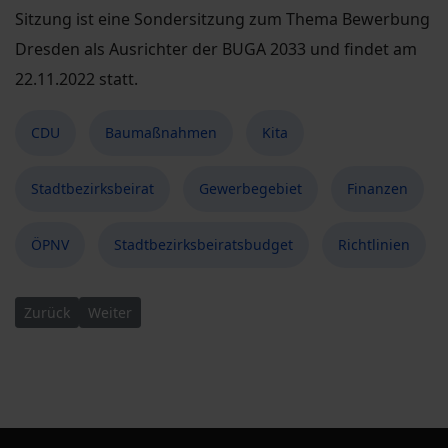
Sitzung ist eine Sondersitzung zum Thema Bewerbung
Dresden als Ausrichter der BUGA 2033 und findet am
22.11.2022 statt.
CDU
Baumaßnahmen
Kita
Stadtbezirksbeirat
Gewerbegebiet
Finanzen
ÖPNV
Stadtbezirksbeiratsbudget
Richtlinien
Vorheriger Beitrag: Bürgersprechstunde - Wie sieht die Zukunf
Nächster Beitrag: Infostand am Rathaus Plauen
Zurück
Weiter