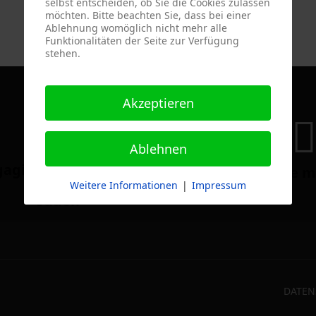
selbst entscheiden, ob Sie die Cookies zulassen
möchten. Bitte beachten Sie, dass bei einer
Ablehnung womöglich nicht mehr alle
Funktionalitäten der Seite zur Verfügung
stehen.
Akzeptieren
Ablehnen
gagiert im Dresdner
Folgen Sie m
Weitere Informationen
|
Impressum
Süden
DATE