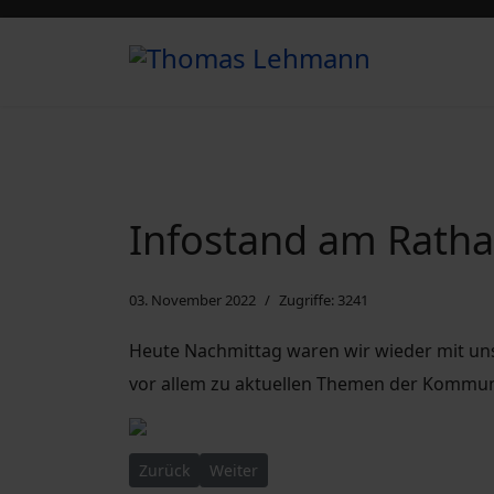
Infostand am Ratha
03. November 2022
Zugriffe: 3241
Heute Nachmittag waren wir wieder mit un
vor allem zu aktuellen Themen der Kommun
Vorheriger Beitrag: 39. Sitzung des Stadtbezi
Nächster Beitrag: 38. Sitzung des Sta
Zurück
Weiter