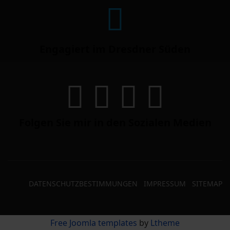
Engagiert im Dresdner Süden
Folgen Sie mir in den Sozialen Medien
DATENSCHUTZBESTIMMUNGEN
IMPRESSUM
SITEMAP
Free Joomla templates
by
Ltheme