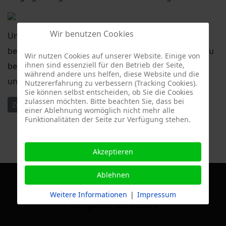
Wir benutzen Cookies
Unser Ziel ist es, aktiv zu einem sauberen Stadtbild
beizutragen und die Schönheit unserer Umgebung zu
Wir nutzen Cookies auf unserer Website. Einige von
ihnen sind essenziell für den Betrieb der Seite,
bewahren. Wir sind stolz, einen kleinen Beitrag für
während andere uns helfen, diese Website und die
unsere Stadt leisten zu können!
Nutzererfahrung zu verbessern (Tracking Cookies).
Sie können selbst entscheiden, ob Sie die Cookies
zulassen möchten. Bitte beachten Sie, dass bei
Vorheriger Beitrag: Stadtrat Dezember 2025 - Redebeitrag zum
Nächster Beitrag: Hallenmeisterschaften 2025 beim 
Zurück
Weiter
einer Ablehnung womöglich nicht mehr alle
Funktionalitäten der Seite zur Verfügung stehen.
Akzeptieren
Ablehnen
Weitere Informationen
|
Impressum
Mitglied seit 2005