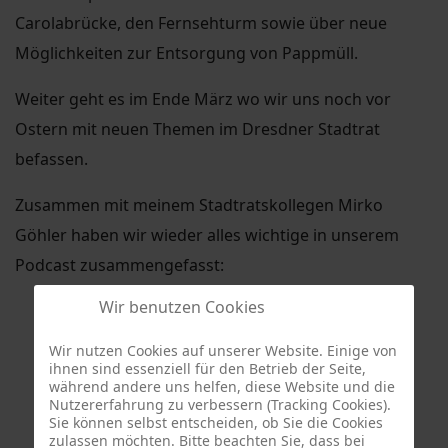
Carolabrücke, den Fernsehturm sowie über neue
Möglichkeiten zur Entsorgung von Pappmüll.
Weiter geht es im Ende März wo wir uns noch vor
Ostern mit neuen Themen im Dresdner Stadtrat
befassen.
Zusammen mit meinem Stadtratskollegen Mirko
Göhler haben wir wieder alles wichtige in unserem
Podcast zusammengefasst:
Wir benutzen Cookies
Wir nutzen Cookies auf unserer Website. Einige von
ihnen sind essenziell für den Betrieb der Seite,
während andere uns helfen, diese Website und die
Nutzererfahrung zu verbessern (Tracking Cookies).
Sie können selbst entscheiden, ob Sie die Cookies
zulassen möchten. Bitte beachten Sie, dass bei