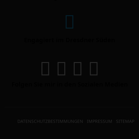
Engagiert im Dresdner Süden
Folgen Sie mir in den Sozialen Medien
DATENSCHUTZBESTIMMUNGEN
IMPRESSUM
SITEMAP