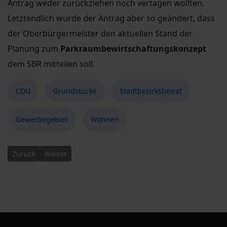
Antrag weder zurückziehen noch vertagen wollten.
Letztendlich wurde der Antrag aber so geändert, dass
der Oberbürgermeister den aktuellen Stand der
Planung zum
Parkraumbewirtschaftungskonzept
dem SBR mitteilen soll.
CDU
Grundstücke
Stadtbezirksbeirat
Gewerbegebiet
Wohnen
Vorheriger Beitrag: Budget Stadtbezirksbeirat Dresden Plauen
Nächster Beitrag: Neuwahl Vorstand CDU Dresdner 
Zurück
Weiter