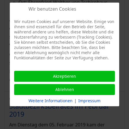
Ort:
Ehrenfried-Walther-von-Tschirnhaus-
Wir benutzen Cookies
Gymnasium, Mensa
Am 30. August 2022 fand die nunmehr 36. Sitzung
Wir nutzen Cookies auf unserer Website. Einige von
ihnen sind essenziell für den Betrieb der Seite,
des Stadtbezirksbeirates Dresden Plauen
während andere uns helfen, diese Website und die
statt. Auf der Tagesordnung standen wieder eine
Nutzererfahrung zu verbessern (Tracking Cookies).
Sie können selbst entscheiden, ob Sie die Cookies
Vielzahl von Förderprojekten von Vereinen aus
zulassen möchten. Bitte beachten Sie, dass bei
einer Ablehnung womöglich nicht mehr alle
dem Stadtbezirk. Wie in der Vergangenheit traf
Funktionalitäten der Seite zur Verfügung stehen.
sich das Gremium des Stadtbezirksbeirates in der
Mensa des Ehrenfried-Walther-von-Tschirnhaus-
Akzeptieren
Gymnasiums.
Ablehnen
44. Sitzung des
Weitere Informationen
|
Impressum
Stadtbezirksbeirates im Februar
2019
Am Dienstag dem 05. Februar 2019 kam der