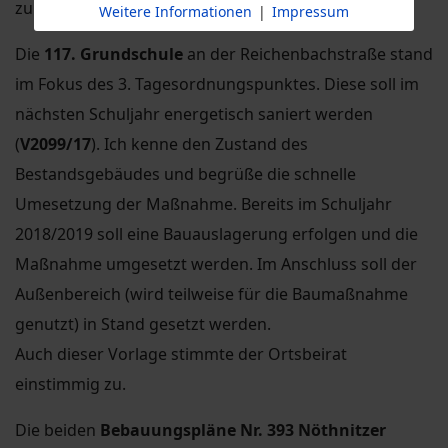
zu.
Weitere Informationen
|
Impressum
Die
117. Grundschule
an der Reichenbachstraße stand
im Fokus des 3. Tagesordnungspunktes. Diese soll im
nächsten Schuljahr energetisch saniert werden
(
V2099/17
). Ich kenne den Zustand des
Bestandsgebäudes und begrüße die schnelle
Umesetzung der Maßnahme. Bereits im Schuljahr
2018/2019 soll eine Bauauslagerung erfolgen und die
Maßnahme umgesetzt werden. Im Anschluss soll der
Außenbereich (wird teilweise für die Baumaßnahme
genutzt) in Stand gesetzt werden.
Auch dieser Vorlage stimmte der Ortsbeirat
einstimmig zu.
Die beiden
Bebauungspläne Nr. 393 Nöthnitzer