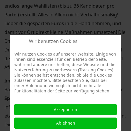
endlos lange Wahllisten (bis zu 36 Kandidaten pro
Partei) erstellt. Alles in Allem nicht Verhältnismäßig!
Lieber die gesparten Euros in die Hand nehmen, und
damit vor Ort direkt kleine Maßnahmen umsetzen! Die
Chance hat Rot Rot Grün verspielt - zumindest in
Wir benutzen Cookies
Dresden Plauen wollen die Mehrheit die direkte Wahl
Wir nutzen Cookies auf unserer Website. Einige von
der Ortsbeiräte, entgegen der Stimmen von CDU und
ihnen sind essenziell für den Betrieb der Seite,
während andere uns helfen, diese Website und die
AfD.
Nutzererfahrung zu verbessern (Tracking Cookies).
Sie können selbst entscheiden, ob Sie die Cookies
zulassen möchten. Bitte beachten Sie, dass bei
Im 2. Tagesordnungspunkt wurden wir von der
einer Ablehnung womöglich nicht mehr alle
Baumaßname des
Neubaus Funktionsgebäudes der
Funktionalitäten der Seite zur Verfügung stehen.
Sportanlage Stuttgarter Straße (V2096/17)
informiert. Es wird endlich Zeit, dass an dieser Stelle
Akzeptieren
etwas passiert und die Containerlösung weichen kann.
Ablehnen
Diesem Vorhaben stimme der Ortsbeirat einstimmig