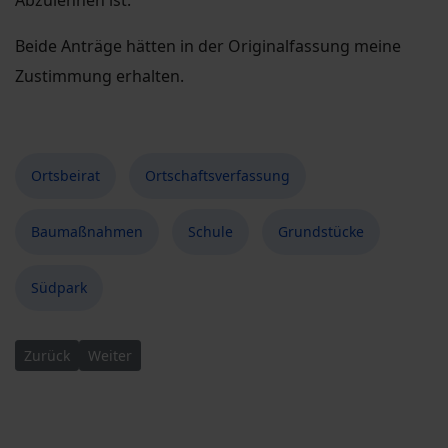
Beide Anträge hätten in der Originalfassung meine
Zustimmung erhalten.
Ortsbeirat
Ortschaftsverfassung
Baumaßnahmen
Schule
Grundstücke
Südpark
Vorheriger Beitrag: 40. Sitzung des Stadtbezirksbeirates im S
Nächster Beitrag: 33. Sitzung des Ortsbeirates im D
Zurück
Weiter