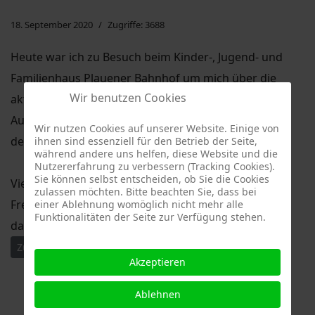
18. September 2020
Zugriffe: 3688
Heute war ich zu Besuch beim Kinder-, Jugend- und
Familienhaus Plauener Bahnhof um mich über die
Wir benutzen Cookies
aktuellen Aufgaben und Themen sowie die
Auswirkungen der bevorstehenden Arbeiten entlang
Wir nutzen Cookies auf unserer Website. Einige von
der Bahntrasse zu informieren.
ihnen sind essenziell für den Betrieb der Seite,
während andere uns helfen, diese Website und die
Nutzererfahrung zu verbessern (Tracking Cookies).
Sie können selbst entscheiden, ob Sie die Cookies
Vielen Dank für die Einladung und weiterhin viel
zulassen möchten. Bitte beachten Sie, dass bei
Freude bei der tollen Arbeit für den Stadtteil - und
einer Ablehnung womöglich nicht mehr alle
Funktionalitäten der Seite zur Verfügung stehen.
darüber hinaus.
Vorheriger Beitrag: 13. Sitzung des Stadtbezirksbeirates Dre
Nächster Beitrag: 12. Sitzung des Stadtbezirksbeirat
Zurück
Weiter
Akzeptieren
Ablehnen