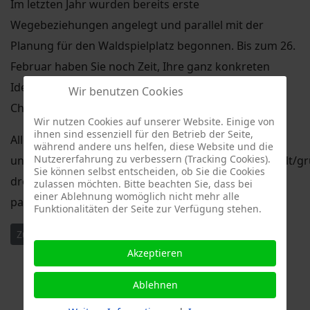
Im letzten Jahr wurden bereits erste
Wegebeziehungen angelegt und parallel mit der
Planung für den Waldspielplatz begonnen. Bis zum 26.
Februar haben Sie noch Zeit, Ihre ganz konkreten
Ideen in die Planung einzubringen. Nutzen Sie die
Wir benutzen Cookies
Chance und gestalten Sie aktiv mit.
Wir nutzen Cookies auf unserer Website. Einige von
ihnen sind essenziell für den Betrieb der Seite,
Alle weiteren Informationen finden Sie
während andere uns helfen, diese Website und die
Nutzererfahrung zu verbessern (Tracking Cookies).
unter: https://www.dresden.de/de/stadtraum/umwelt/gr
Sie können selbst entscheiden, ob Sie die Cookies
dresden/gruenanlagen-
zulassen möchten. Bitte beachten Sie, dass bei
einer Ablehnung womöglich nicht mehr alle
parks/suedpark/buergerbeteiligung.php
Funktionalitäten der Seite zur Verfügung stehen.
Vorheriger Beitrag: 19. Sitzung des Stadtbezirksbeirates Dres
Nächster Beitrag: Februarsitzung des Stadtbezirksbei
Zurück
Weiter
Akzeptieren
Ablehnen