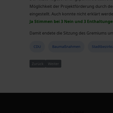
Möglichkeit der Projektförderung durch de
eingestellt. Auch konnte nicht erklärt wer
Ja Stimmen bei 3 Nein und 3 Enthaltun
Damit endete die Sitzung des Gremiums um 
CDU
Baumaßnahmen
Stadtbezirks
Vorheriger Beitrag: 20. Sitzung des Stadtbezirk
Nächster Beitrag: Ein Waldspielplatz 
Zurück
Weiter