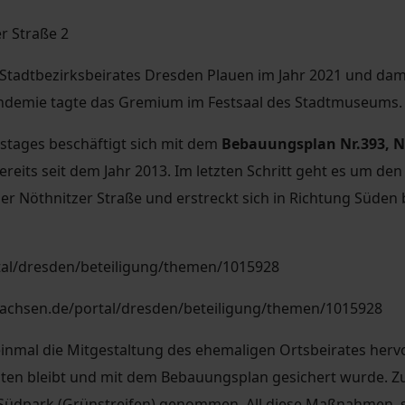
r Straße 2
 Stadtbezirksbeirates Dresden Plauen im Jahr 2021 und dami
ndemie tagte das Gremium im Festsaal des Stadtmuseums.
stages beschäftigt sich mit dem
Bebauungsplan Nr.393, N
its seit dem Jahr 2013. Im letzten Schritt geht es um den
der Nöthnitzer Straße und erstreckt sich in Richtung Süde
g.sachsen.de/portal/dresden/beteiligung/themen/1015928
inmal die Mitgestaltung des ehemaligen Ortsbeirates hervo
lten bleibt und mit dem Bebauungsplan gesichert wurde. Zu
üdpark (Grünstreifen) genommen. All diese Maßnahmen, s