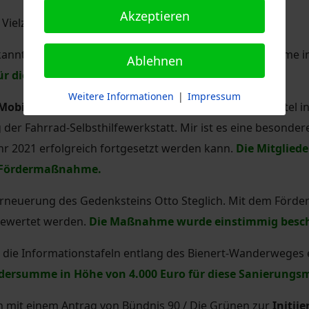
Akzeptieren
 Vielzahl von Förderanträgen beraten.
kannt durch die
Zwickmühle
beantragt die Fördersumme in
Ablehnen
für die Förderung dieser Maßnahme.
Weitere Informationen
|
Impressum
Mobile Jugendarbeit Dresden-Süd e.V.
beantragte Mittel i
der Fahrrad-Selbsthilfewerkstatt. Mir ist es eine besonder
ahr 2021 erfolgreich fortgesetzt werden kann.
Die Mitgliede
e Fördermaßnahme.
Erneuerung des Gedenksteins Otto Steglich. Mit dem Förder
fgewertet werden.
Die Maßnahme wurde einstimmig besch
die Informationstafeln entlang des Bienert-Wanderweges
ördersumme in Höhe von 4.000 Euro für diese Sanierung
h mit einem Antrag von Bündnis 90 / Die Grünen zur
Initii