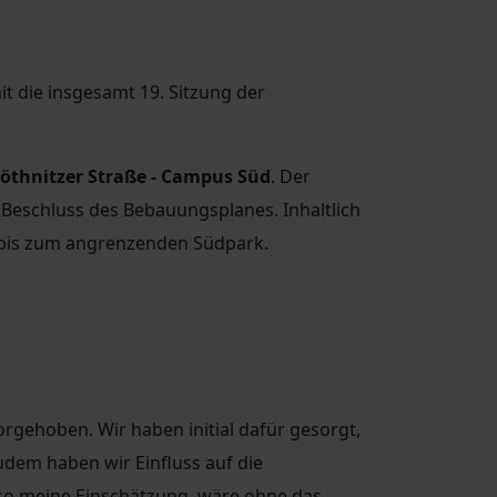
t die insgesamt 19. Sitzung der
öthnitzer Straße - Campus Süd
. Der
 Beschluss des Bebauungsplanes. Inhaltlich
n bis zum angrenzenden Südpark.
rgehoben. Wir haben initial dafür gesorgt,
dem haben wir Einfluss auf die
o meine Einschätzung, wäre ohne das