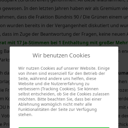
 gewesen. In den letzten Jahren haben wir als Gremium vi
nehmen, dass die Fraktion Bündnis 90 / Die Grünen einem 
von wurden bereits in der Vergangenheit diskutiert und w
en, dass im Zuge der Beantwortung der Fragen, keine neuen
rat mit 17 Ja-Stimmen bei 1 Enthaltung mit großer Mehr
ügig Baurecht erlangt werden kann und die Bebauung nun e
Wir benutzen Cookies
Parksituation entlang der Nöthnitzer Straße verbessert.
Wir nutzen Cookies auf unserer Website. Einige
ch das Gremium mit der
Prioritätenliste zu Straßenbau
von ihnen sind essenziell für den Betrieb der
Seite, während andere uns helfen, diese
orlage der Verwaltung mit eigenen Prioritäten zu versehen 
Website und die Nutzererfahrung zu
verbessern (Tracking Cookies). Sie können
raktion Bündnis 90 / Die Grünen stoppten diesen Prozes
selbst entscheiden, ob Sie die Cookies zulassen
 Kotteweg in die Prioritätenliste mit aufgenommen werden 
möchten. Bitte beachten Sie, dass bei einer
Ablehnung womöglich nicht mehr alle
CDU hat gegen diesen Ergänzungsantrag gestimmt, um mit 
Funktionalitäten der Seite zur Verfügung
stehen.
m Votum nicht die Mehrheit des Gremiums. Damit wurde de
 Prioritätenliste wurde damit in die Warteschleife geschick