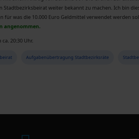
n Stadtbezirksbeirat weiter bekannt zu machen. Ich bin di
den für was die 10.000 Euro Geldmittel verwendet werden so
gen angenommen.
ca. 20:30 Uhr.
beirat
Aufgabenübertragung Stadtbezirksräte
Stadtbe
sbeirates Dresden Plauen im April 2021
für den Südpark - Bürgerbeteiligung