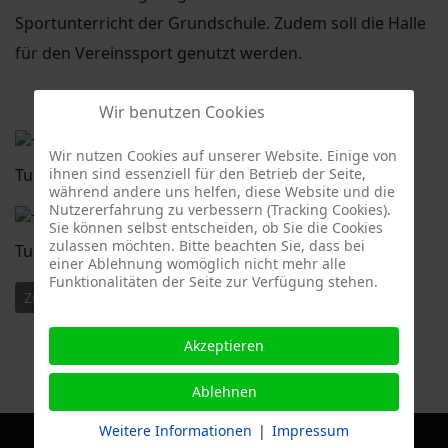
Sportunterricht der Grundschule. Zudem soll die Halle
für den Vereinssport genutzt werden.
Wir benutzen Cookies
Wir nutzen Cookies auf unserer Website. Einige von
ihnen sind essenziell für den Betrieb der Seite,
Turnhalle 117. Grundschule - Innenansicht
während andere uns helfen, diese Website und die
Nutzererfahrung zu verbessern (Tracking Cookies).
Sie können selbst entscheiden, ob Sie die Cookies
zulassen möchten. Bitte beachten Sie, dass bei
Turnhalle 117. Grundschule - Außenansicht
einer Ablehnung womöglich nicht mehr alle
Funktionalitäten der Seite zur Verfügung stehen.
Vorheriger Beitrag: 19. Sitzung des Ortsbeirates im August 20
Nächster Beitrag: 18. Sitzung des Ortsbeirates im Jun
Zurück
Weiter
Akzeptieren
Ablehnen
Weitere Informationen
|
Impressum