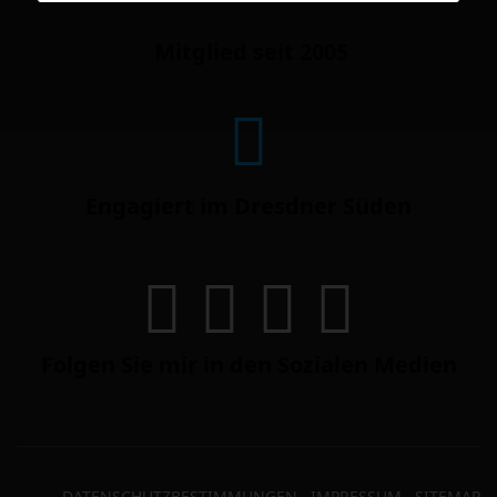
Mitglied seit 2005
Engagiert im Dresdner Süden
Folgen Sie mir in den Sozialen Medien
DATENSCHUTZBESTIMMUNGEN
IMPRESSUM
SITEMAP